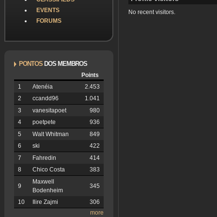
EVENTS
No recent visitors.
FORUMS
PONTOS
DOS MEMBROS
Points
1
Atenéia
2.453
2
ccandd96
1.041
3
vanesitapoet
980
4
poetpete
936
5
Walt Whitman
849
6
ski
422
7
Fahredin
414
8
Chico Costa
383
Maxwell
9
345
Bodenheim
10
Ilire Zajmi
306
more