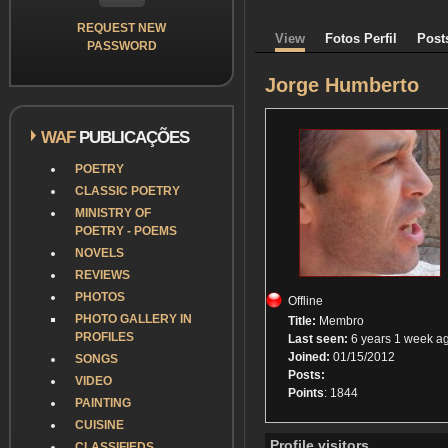
REQUEST NEW
View
Fotos Perfil
Post
PASSWORD
Jorge Humberto
WAF
PUBLICAÇÕES
POETRY
CLASSIC POETRY
MINISTRY OF
POETRY - POEMS
NOVELS
REVIEWS
PHOTOS
Offline
PHOTO GALLERY IN
Title:
Membro
PROFILES
Last seen:
6 years 1 week a
Joined:
01/15/2012
SONGS
Posts:
VIDEO
Points
: 1844
PAINTING
CUISINE
Profile visitors
CLASSIFIEDS