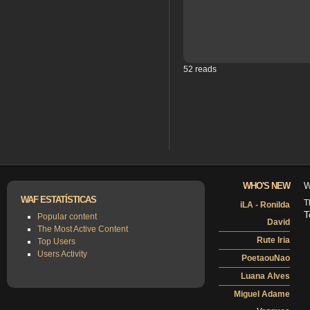
52 reads
WHO'S NEW
W
WAF ESTATÍSTICAS
T
iLA - Ronilda
T
Popular content
David
The Most Active Content
Rute Iria
Top Users
Users Activity
PoetaouNao
Luana Alves
Miguel Adame